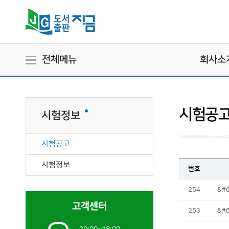
전체메뉴
회사소
시험공
시험정보
시험공고
시험정보
번호
254
&#
고객센터
253
&#