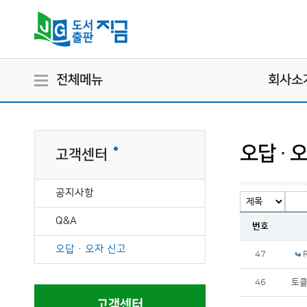
전체메뉴
회사소
오답 · 
고객센터
공지사항
Q&A
번호
오답 · 오자 신고
47
46
토클
고객센터