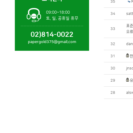
35
09:00~18:00
34
sa
토, 일, 공휴일 휴무
표
33
오
02)814-0022
papergold375@gmail.com
32
da
31
한
30
jn
29
유
28
al