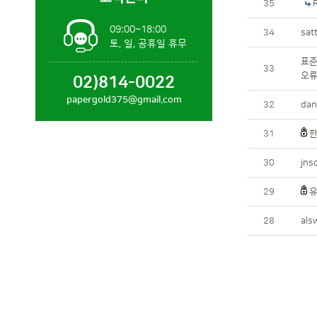
35
09:00~18:00
34
sa
토, 일, 공휴일 휴무
표
33
오
02)814-0022
papergold375@gmail.com
32
da
31
한
30
jn
29
유
28
al