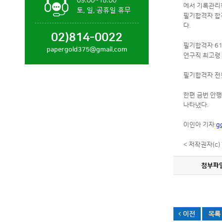
09:00~18:00
에서 기록관리학
토, 일, 공휴일 휴무
필기합격자 합격
다.
02)814-0022
필기합격자 61
papergold375@gmail.com
연구직 최고령 
필기합격자 전원
한편 금번 안행
나타냈다.
이인아 기자
g
< 저작권자(c
첨부파