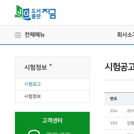
전체메뉴
회사소
시험공
시험정보
시험공고
시험정보
번호
354
20
고객센터
353
안행