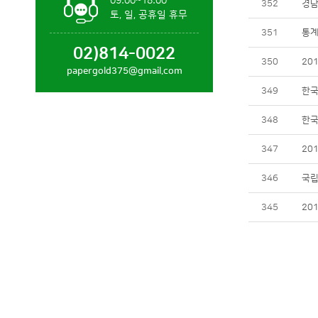
09:00~18:00
352
경남
토, 일, 공휴일 휴무
351
통계
02)814-0022
350
20
papergold375@gmail.com
349
한국
348
한국
347
20
346
국립
345
20